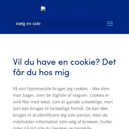
Vælg en side
Vil du have en cookie? Det
får du hos mig
På min hjemmeside bruger jeg cookies – ikke dem
man bager, men de digitale af slagsen. Cookies er
små filer med tekst, som er ganske uskadelige, men
som kan bruges til forskellige formål. De kan ikke
bruges til at identificere dig som person, men de
indeholder information som valg af browser, hvilke
sider på mit site du besøger og lignende.