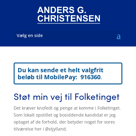
Vælg en side
Du kan sende et helt valgfrit
beløb til MobilePay: 916360
.
Støt min vej til Folketinget
Det kræver knofedt og penge at komme i Folketinget.
Som lokalt opstillet og bosiddende kandidat er jeg
optaget af de forhold, der betyder noget for vores
tilværelse her i Østjylland.