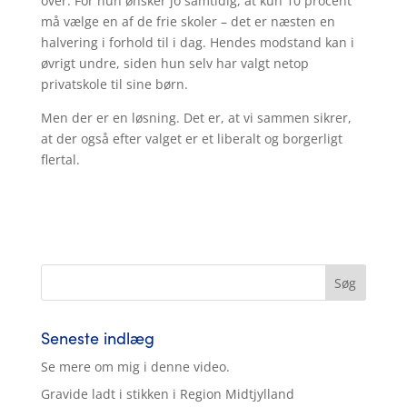
over. For hun ønsker jo samtidig, at kun 10 procent
må vælge en af de frie skoler – det er næsten en
halvering i forhold til i dag. Hendes modstand kan i
øvrigt undre, siden hun selv har valgt netop
privatskole til sine børn.
Men der er en løsning. Det er, at vi sammen sikrer,
at der også efter valget er et liberalt og borgerligt
flertal.
Seneste indlæg
Se mere om mig i denne video.
Gravide ladt i stikken i Region Midtjylland