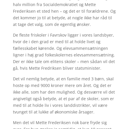
halv million fra Socialdemokratiet og Mette
Frederiksen et sted hen – og det er til forældrene. Og
det kommer jo til at betyde, at nogle ikke har råd til
at tage det valg, som de egentlig ønsker.
De fleste friskoler i Favrskov ligger i vores landsbyer,
hvor de i den grad er med til at holde livet og
fællesskabet kørende. Og elevsammensætningen
ligner i høj grad folkeskolernes elevsammensætning.
Der er ikke tale om elitens skoler – men sådan vil det
gå, hvis Mette Fredriksen bliver statsminister.
Det vil nemlig betyde, at en familie med 3 børn, skal
hoste op med 9000 kroner mere om året. Og det er
ikke alle, som har den mulighed. Og desværre vil det
angiveligt også betyde, at et par af de skoler, som er
med til at holde liv i vores landdistrikter, vil være
tvunget til at lukke af økonomiske årsager.
Men det vil Mette Frederiksen nok bare fryde sig