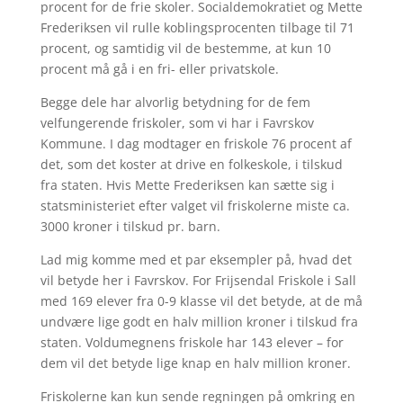
procent for de frie skoler. Socialdemokratiet og Mette
Frederiksen vil rulle koblingsprocenten tilbage til 71
procent, og samtidig vil de bestemme, at kun 10
procent må gå i en fri- eller privatskole.
Begge dele har alvorlig betydning for de fem
velfungerende friskoler, som vi har i Favrskov
Kommune. I dag modtager en friskole 76 procent af
det, som det koster at drive en folkeskole, i tilskud
fra staten. Hvis Mette Frederiksen kan sætte sig i
statsministeriet efter valget vil friskolerne miste ca.
3000 kroner i tilskud pr. barn.
Lad mig komme med et par eksempler på, hvad det
vil betyde her i Favrskov. For Frijsendal Friskole i Sall
med 169 elever fra 0-9 klasse vil det betyde, at de må
undvære lige godt en halv million kroner i tilskud fra
staten. Voldumegnens friskole har 143 elever – for
dem vil det betyde lige knap en halv million kroner.
Friskolerne kan kun sende regningen på omkring en