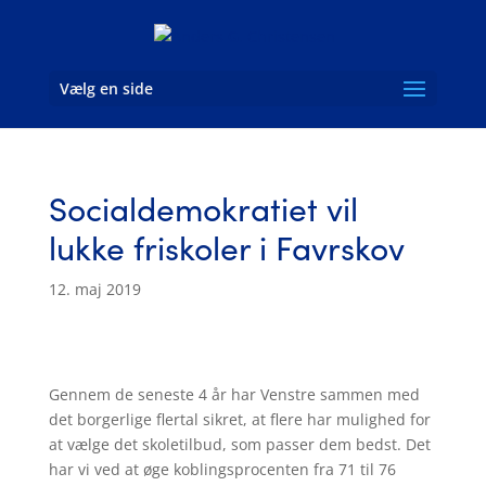
Vælg en side
Socialdemokratiet vil
lukke friskoler i Favrskov
12. maj 2019
Gennem de seneste 4 år har Venstre sammen med
det borgerlige flertal sikret, at flere har mulighed for
at vælge det skoletilbud, som passer dem bedst. Det
har vi ved at øge koblingsprocenten fra 71 til 76