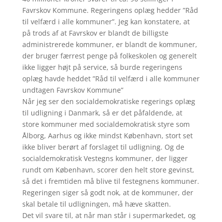
Favrskov Kommune. Regeringens oplæg hedder ”Råd
til velfærd i alle kommuner”. Jeg kan konstatere, at
på trods af at Favrskov er blandt de billigste
administrerede kommuner, er blandt de kommuner,
der bruger færrest penge på folkeskolen og generelt
ikke ligger højt på service, så burde regeringens
oplæg havde heddet ”Råd til velfærd i alle kommuner
undtagen Favrskov Kommune”
Når jeg ser den socialdemokratiske regerings oplæg
til udligning i Danmark, så er det påfaldende, at
store kommuner med socialdemokratisk styre som
Ålborg, Aarhus og ikke mindst København, stort set
ikke bliver berørt af forslaget til udligning. Og de
socialdemokratisk Vestegns kommuner, der ligger
rundt om København, scorer den helt store gevinst,
så det i fremtiden må blive til festegnens kommuner.
Regeringen siger så godt nok, at de kommuner, der
skal betale til udligningen, må hæve skatten.
Det vil svare til, at når man står i supermarkedet, og