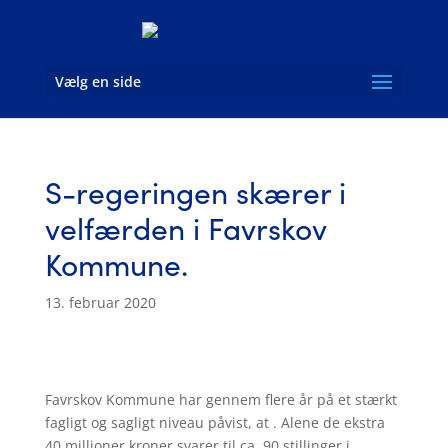
Vælg en side
S-regeringen skærer i
velfærden i Favrskov
Kommune.
13. februar 2020
Favrskov Kommune har gennem flere år på et stærkt
fagligt og sagligt niveau påvist, at . Alene de ekstra
40 millioner kroner svarer til ca. 90 stillinger i